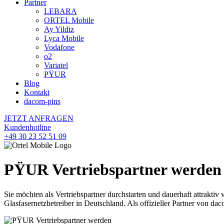
Partner
LEBARA
ORTEL Mobile
Ay Yildiz
Lyca Mobile
Vodafone
o2
Variatel
PŸUR
Blog
Kontakt
dacom-pins
JETZT ANFRAGEN
Kundenhotline
+49 30 23 52 51 09
PŸUR Vertriebspartner werden
Sie möchten als Vertriebspartner durchstarten und dauerhaft attrak
Glasfasernetzbetreiber in Deutschland. Als offizieller Partner von d