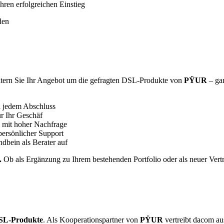
hren erfolgreichen Einstieg
den
weitern Sie Ihr Angebot um die gefragten DSL-Produkte von
PΫUR
– gan
i jedem Abschluss
für Ihr Geschäf
mit hoher Nachfrage
persönlicher Support
ndbein als Berater auf
.
Ob als Ergänzung zu Ihrem bestehenden Portfolio oder als neuer Vert
SL-Produkte
. Als Kooperationspartner von
PŸUR
vertreibt dacom aus